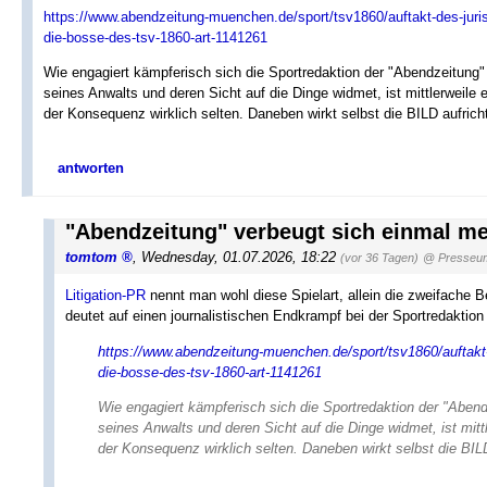
https://www.abendzeitung-muenchen.de/sport/tsv1860/auftakt-des-juri
die-bosse-des-tsv-1860-art-1141261
Wie engagiert kämpferisch sich die Sportredaktion der "Abendzeitung" 
seines Anwalts und deren Sicht auf die Dinge widmet, ist mittlerweile ei
der Konsequenz wirklich selten. Daneben wirkt selbst die BILD aufricht
antworten
"Abendzeitung" verbeugt sich einmal me
tomtom
,
Wednesday, 01.07.2026, 18:22
(vor 36 Tagen)
@ Presseu
Litigation-PR
nennt man wohl diese Spielart, allein die zweifache 
deutet auf einen journalistischen Endkrampf bei der Sportredaktion 
https://www.abendzeitung-muenchen.de/sport/tsv1860/auftakt-
die-bosse-des-tsv-1860-art-1141261
Wie engagiert kämpferisch sich die Sportredaktion der "Abendz
seines Anwalts und deren Sicht auf die Dinge widmet, ist mittle
der Konsequenz wirklich selten. Daneben wirkt selbst die BILD 