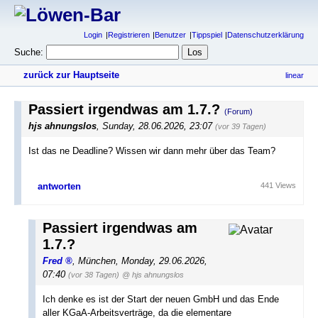
Login
Registrieren
Benutzer
Tippspiel
Datenschutzerklärung
Suche:
zurück zur Hauptseite
linear
Passiert irgendwas am 1.7.?
(Forum)
hjs ahnungslos
,
Sunday, 28.06.2026, 23:07
(vor 39 Tagen)
Ist das ne Deadline? Wissen wir dann mehr über das Team?
antworten
441 Views
Passiert irgendwas am
1.7.?
Fred
,
München
,
Monday, 29.06.2026,
07:40
(vor 38 Tagen)
@ hjs ahnungslos
Ich denke es ist der Start der neuen GmbH und das Ende
aller KGaA-Arbeitsverträge, da die elementare