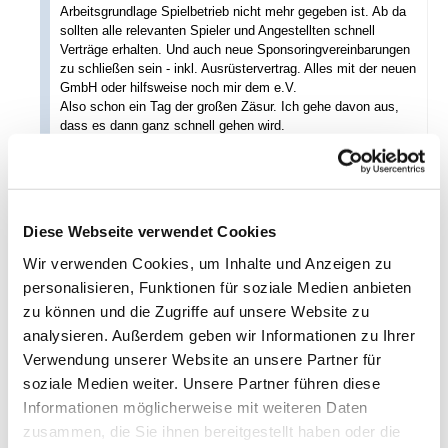
Arbeitsgrundlage Spielbetrieb nicht mehr gegeben ist. Ab da
sollten alle relevanten Spieler und Angestellten schnell
Verträge erhalten. Und auch neue Sponsoringvereinbarungen
zu schließen sein - inkl. Ausrüstervertrag. Alles mit der neuen
GmbH oder hilfsweise noch mir dem e.V.
Also schon ein Tag der großen Zäsur. Ich gehe davon aus,
dass es dann ganz schnell gehen wird.
--
Sechzig München gibt's nur in Giasing!
Diese Webseite verwendet Cookies
antworten
395 Views
Wir verwenden Cookies, um Inhalte und Anzeigen zu
personalisieren, Funktionen für soziale Medien anbieten
Passiert irgendwas am 1.7.?
zu können und die Zugriffe auf unsere Website zu
hjs abwartend
,
Monday, 29.06.2026, 07:53
(vor 38 Tagen)
@
analysieren. Außerdem geben wir Informationen zu Ihrer
Fred
Verwendung unserer Website an unsere Partner für
Dann hoffe ich mal, dass da alle gut vorbereitet sind. Ich
soziale Medien weiter. Unsere Partner führen diese
hab bei diesen Sachen beim Mang irgendwie ein gutes
Informationen möglicherweise mit weiteren Daten
Gefühl,
zusammen, die Sie ihnen bereitgestellt haben oder die