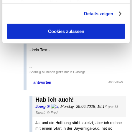
sie im Rahmen Ihrer Nutzung der Dienste gesammelt
antworten
428 Views
haben. Sie geben Einwilligung zu unseren Cookies, wenn
Details zeigen
Sie unsere Webseite weiterhin nutzen.
Hab ich auch! oT
Fred
,
München
,
Monday,
Cookies zulassen
29.06.2026, 09:00
(vor 38 Tagen)
@
hjs abwartend
- kein Text -
--
Sechzig München gibt's nur in Giasing!
antworten
388 Views
Hab ich auch!
Joerg
,
Monday, 29.06.2026, 18:14
(vor 38
Tagen)
@ Fred
Ja, und die Hoffnung stirbt zuletzt, aber ich rechne
mit einem Start in der Bayernliga-Süd, net so