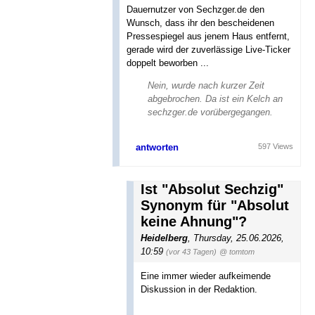
Dauernutzer von Sechzger.de den
Wunsch, dass ihr den bescheidenen
Pressespiegel aus jenem Haus entfernt,
gerade wird der zuverlässige Live-Ticker
doppelt beworben ...
Nein, wurde nach kurzer Zeit
abgebrochen. Da ist ein Kelch an
sechzger.de vorübergegangen.
antworten
597 Views
Ist "Absolut Sechzig"
Synonym für "Absolut
keine Ahnung"?
Heidelberg
,
Thursday, 25.06.2026,
10:59
(vor 43 Tagen)
@ tomtom
Eine immer wieder aufkeimende
Diskussion in der Redaktion.