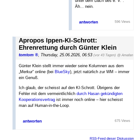
unter dem Dach des e. V.".
Äh... nein.
antworten
596 Views
Apropos Ippen-KI-Schrott:
Ehrenrettung durch Günter Klein
tomtom
,
Thursday, 25.06.2026, 06:53
(vor 43 Tagen)
@ Amafan
Günter Klein stellt immer wieder seine Kolumnen aus dem
„Merkur“ online (bei
BlueSky
), jetzt natürlich zur WM – immer
ein Genuß.
Ich glaub, der scheisst auf den KI-Schrott. Übrigens der
Fehler mit dem vermeintlichlich
durch Hasan gekündigten
Kooperationsvertrag
ist immer noch online – hier scheisst
man auf Human-in-the-Loop.
antworten
675 Views
RSS-Feed dieser Diskussion