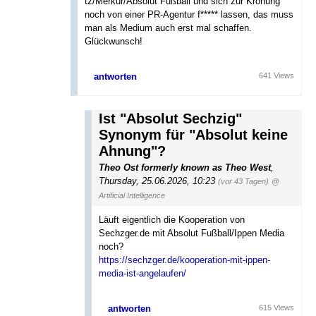
tz/Merkur/Absolut Fußball und sich zur Krönung
noch von einer PR-Agentur f***** lassen, das muss
man als Medium auch erst mal schaffen.
Glückwunsch!
antworten
641 Views
Ist "Absolut Sechzig"
Synonym für "Absolut keine
Ahnung"?
Theo Ost formerly known as Theo West
,
Thursday, 25.06.2026, 10:23
(vor 43 Tagen)
@
Artificial Intelligence
Läuft eigentlich die Kooperation von
Sechzger.de mit Absolut Fußball/Ippen Media
noch?
https://sechzger.de/kooperation-mit-ippen-
media-ist-angelaufen/
antworten
615 Views