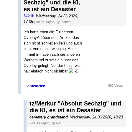
Sechzig" und die KI,
es ist ein Desaster
Nik
,
Wednesday, 24.06.2026,
17:05
(vor 44 Tagen)
@ tomtom
Ich hatte eben ein Fullscreen-
OverlayAd über dem Artikel, das
sich nicht schließen ließ und auch
nicht von selbst wegging. Aber
immerhin haben sich die anderen
Werbemittel zusätzlcih über das
Overlay gelegt. Nur der Inhalt war
halt einfach nicht sichtbar
antworten
696 Views
tz/Merkur "Absolut Sechzig" und
die KI, es ist ein Desaster
cemetery grandstand
,
Wednesday, 24.06.2026, 18:23
(vor 43 Tagen)
@ Nik