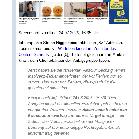
Screenshot tz-onlline, 24.07.2026, 16:35 Uhr
Ich empfehle Stefan Niggemeiers aktuellen „SZ“-Artikel zu
Journalismus und KI:
Wir leben längst im Zeitalter des
Content-Schrotts.
(leider [€]). Er leitet gleich ein mit Markus
Knall, dem Chefredakteur der Verlagsgruppe Ippen.
Jetzt haben sie bei tz/Merkur "Absolut Sechzig" einen
Insolvenz-Ticker eingerichtet, der vor Fehlern nur so
strotzt. Und zwar von Fehlern, die typisch für KI-
generierte Artikel sind.
Beispiel gefällig? (Stand 24.06.2026, 15:59)
"Den
Ausgangspunkt der aktuellen Eskalation gab es bereits
vor gut drei Wochen: Investor
Hasan Ismaik hatte den
Kooperationsvertrag mit dem e. V. gekündigt
– ein
Schritt, den Vereinspräsident Gernot Mang unter
Berufung auf drei unabhängige Rechtsgutachten als
unrechtmäßig bewertet."