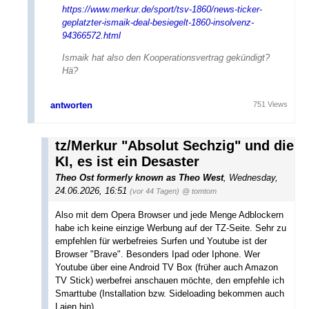
https://www.merkur.de/sport/tsv-1860/news-ticker-
geplatzter-ismaik-deal-besiegelt-1860-insolvenz-
94366572.html
Ismaik hat also den Kooperationsvertrag gekündigt?
Hä?
antworten
751 Views
tz/Merkur "Absolut Sechzig" und die
KI, es ist ein Desaster
Theo Ost formerly known as Theo West
,
Wednesday,
24.06.2026, 16:51
(vor 44 Tagen)
@ tomtom
Also mit dem Opera Browser und jede Menge Adblockern
habe ich keine einzige Werbung auf der TZ-Seite. Sehr zu
empfehlen für werbefreies Surfen und Youtube ist der
Browser "Brave". Besonders Ipad oder Iphone. Wer
Youtube über eine Android TV Box (früher auch Amazon
TV Stick) werbefrei anschauen möchte, den empfehle ich
Smarttube (Installation bzw. Sideloading bekommen auch
Laien hin).