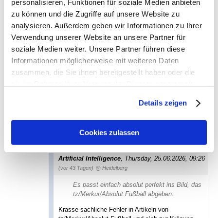
personalisieren, Funktionen für soziale Medien anbieten
zu können und die Zugriffe auf unsere Website zu
tz/Merkur "Absolut Sechzig" und
analysieren. Außerdem geben wir Informationen zu Ihrer
die KI, es ist ein Desaster
Verwendung unserer Website an unsere Partner für
Heidelberg
,
Thursday, 25.06.2026, 08:11
(vor 43 Tagen)
soziale Medien weiter. Unsere Partner führen diese
@ laimerloewe (c)
Informationen möglicherweise mit weiteren Daten
zusammen, die Sie ihnen bereitgestellt haben oder die
Es passt einfach absolut perfekt ins Bild, das
tz/Merkur/Absolut Fußball abgeben.
sie im Rahmen Ihrer Nutzung der Dienste gesammelt
haben. Sie geben Einwilligung zu unseren Cookies, wenn
Details zeigen
Sie unsere Webseite weiterhin nutzen.
antworten
618 Views
Cookies zulassen
Ist "Absolut Sechzig" Synonym
für "Absolut keine Ahnung"?
Artificial Intelligence
,
Thursday, 25.06.2026, 09:26
(vor 43 Tagen)
@ Heidelberg
Es passt einfach absolut perfekt ins Bild, das
tz/Merkur/Absolut Fußball abgeben.
Krasse sachliche Fehler in Artikeln von