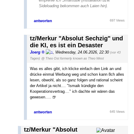
empfehle ich Smarttube (Installation bzw.
Sideloading bekommen auch Laien hin).
antworten
697 Views
tz/Merkur "Absolut Sechzig" und
die KI, es ist ein Desaster
Joerg
,
Wednesday, 24.06.2026, 22:30
(vor 43
Tagen)
@ Theo Ost formerly known as Theo West
Was es alles gibt, ich klicke einfach den Link an und
drücke einmal Werbung weg und schon kann 8ch alles
lesen, obwohl, als so ganz folgen und rational scheint
der Artikel ja nicht.... "Ismaik kündigte den
Kooperationsvertrag...." ich dachte wir wären das
gewesen..... 🍺
antworten
645 Views
tz/Merkur "Absolut