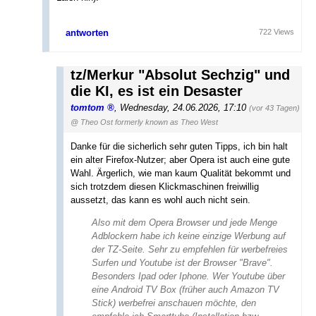
antworten
722 Views
tz/Merkur "Absolut Sechzig" und
die KI, es ist ein Desaster
tomtom
,
Wednesday, 24.06.2026, 17:10
(vor 43 Tagen)
@ Theo Ost formerly known as Theo West
Danke für die sicherlich sehr guten Tipps, ich bin halt
ein alter Firefox-Nutzer; aber Opera ist auch eine gute
Wahl. Ärgerlich, wie man kaum Qualität bekommt und
sich trotzdem diesen Klickmaschinen freiwillig
aussetzt, das kann es wohl auch nicht sein.
Also mit dem Opera Browser und jede Menge
Adblockern habe ich keine einzige Werbung auf
der TZ-Seite. Sehr zu empfehlen für werbefreies
Surfen und Youtube ist der Browser "Brave".
Besonders Ipad oder Iphone. Wer Youtube über
eine Android TV Box (früher auch Amazon TV
Stick) werbefrei anschauen möchte, den