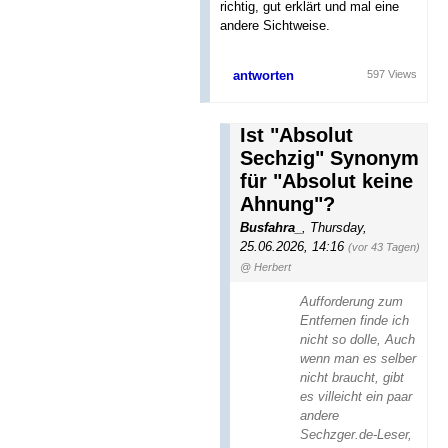
richtig, gut erklärt und mal eine
andere Sichtweise.
antworten
597 Views
Ist "Absolut
Sechzig" Synonym
für "Absolut keine
Ahnung"?
Busfahra_
,
Thursday,
25.06.2026, 14:16
(vor 43 Tagen)
@ Herbert
Aufforderung zum
Entfernen finde ich
nicht so dolle, Auch
wenn man es selber
nicht braucht, gibt
es villeicht ein paar
andere
Sechzger.de-Leser,