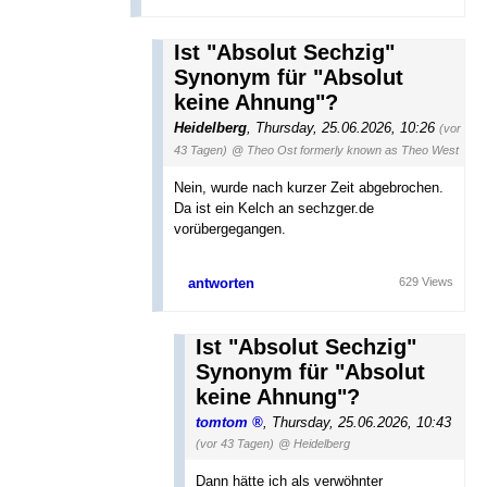
Ist "Absolut Sechzig"
Synonym für "Absolut
keine Ahnung"?
Heidelberg
,
Thursday, 25.06.2026, 10:26
(vor
43 Tagen)
@ Theo Ost formerly known as Theo West
Nein, wurde nach kurzer Zeit abgebrochen.
Da ist ein Kelch an sechzger.de
vorübergegangen.
antworten
629 Views
Ist "Absolut Sechzig"
Synonym für "Absolut
keine Ahnung"?
tomtom
,
Thursday, 25.06.2026, 10:43
(vor 43 Tagen)
@ Heidelberg
Dann hätte ich als verwöhnter