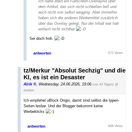
Ich hatte eben ein Fullscreen-OverlayAd über
dem Artikel, das sich nicht schließen ließ und
auch nicht von selbst wegging. Aber immerhin
haben sich die anderen Werbemittel zusätzlcih
über das Overlay gelegt. Nur der Inhalt war halt
einfach nicht sichtbar
Sei doch froh.
antworten
672 Views
tz/Merkur "Absolut Sechzig" und die
KI, es ist ein Desaster
Alrik
,
Wednesday, 24.06.2026, 19:06
(vor 43 Tagen)
@
tomtom
Ich empfehel uBlock Origin, damit sind selbst die Ippen-
Seiten lesbar. Und der Blogger bekommt keine
Werbeklicks
antworten
668 Views