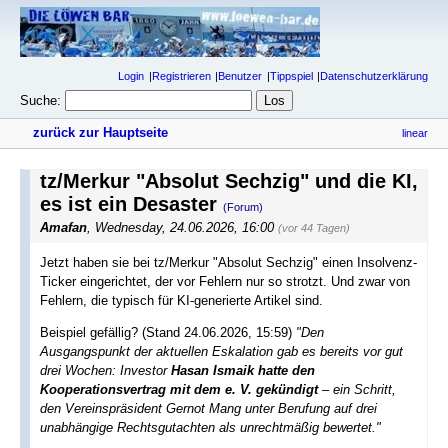
Login
Registrieren
Benutzer
Tippspiel
Datenschutzerklärung
Suche:
zurück zur Hauptseite
linear
tz/Merkur "Absolut Sechzig" und die KI,
es ist ein Desaster
(Forum)
Amafan
,
Wednesday, 24.06.2026, 16:00
(vor 44 Tagen)
Jetzt haben sie bei tz/Merkur "Absolut Sechzig" einen Insolvenz-
Ticker eingerichtet, der vor Fehlern nur so strotzt. Und zwar von
Fehlern, die typisch für KI-generierte Artikel sind.
Beispiel gefällig? (Stand 24.06.2026, 15:59)
"Den
Ausgangspunkt der aktuellen Eskalation gab es bereits vor gut
drei Wochen: Investor
Hasan Ismaik hatte den
Kooperationsvertrag mit dem e. V. gekündigt
– ein Schritt,
den Vereinspräsident Gernot Mang unter Berufung auf drei
unabhängige Rechtsgutachten als unrechtmäßig bewertet."