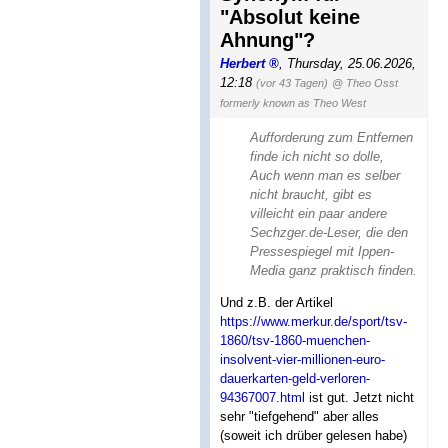
"Absolut keine
Ahnung"?
Herbert
,
Thursday, 25.06.2026,
12:18
(vor 43 Tagen)
@ Theo Osst
formerly known as Theo West
Aufforderung zum Entfernen
finde ich nicht so dolle,
Auch wenn man es selber
nicht braucht, gibt es
villeicht ein paar andere
Sechzger.de-Leser, die den
Pressespiegel mit Ippen-
Media ganz praktisch finden.
Und z.B. der Artikel
https://www.merkur.de/sport/tsv-
1860/tsv-1860-muenchen-
insolvent-vier-millionen-euro-
dauerkarten-geld-verloren-
94367007.html
ist gut. Jetzt nicht
sehr "tiefgehend" aber alles
(soweit ich drüber gelesen habe)