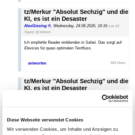
tz/Merkur "Absolut Sechzig" und die
KI, es ist ein Desaster
AlexGiesing
,
Wednesday, 24.06.2026, 19:16
(vor 43
Tagen)
@ tomtom
Ich empfehle Reader einblenden in Safari. Das sorgt auf
iDevices für quasi optimalen Textfluss.
antworten
683 Views
tz/Merkur "Absolut Sechzig" und die
KI, es ist ein Desaster
laimerloewe (c)
,
Thursday, 25.06.2026, 08:07
(vor 43 Tagen)
@ tomtom
das ist ja schon ein extrem dicker hund! da muss es doch
irgendwelche interne kontrollmechanismen geben...
Diese Webseite verwendet Cookies
Wir verwenden Cookies, um Inhalte und Anzeigen zu
antworten
611 Views