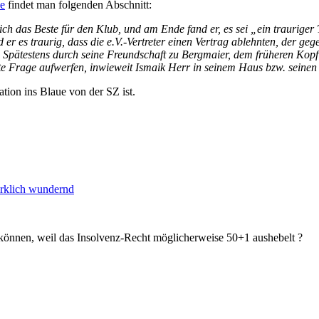
e
findet man folgenden Abschnitt:
ch das Beste für den Klub, und am Ende fand er, es sei „ein trauriger
 er es traurig, dass die e.V.-Vertreter einen Vertrag ablehnten, der 
n. Spätestens durch seine Freundschaft zu Bergmaier, dem früheren Kop
 Frage aufwerfen, inwieweit Ismaik Herr in seinem Haus bzw. seinen 
ation ins Blaue von der SZ ist.
irklich wundernd
u können, weil das Insolvenz-Recht möglicherweise 50+1 aushebelt ?