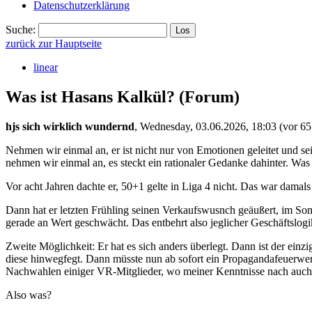
Datenschutzerklärung
Suche:
zurück zur Hauptseite
linear
Was ist Hasans Kalkül?
(Forum)
hjs sich wirklich wundernd
,
Wednesday, 03.06.2026, 18:03
(vor 65
Nehmen wir einmal an, er ist nicht nur von Emotionen geleitet und se
nehmen wir einmal an, es steckt ein rationaler Gedanke dahinter. Was
Vor acht Jahren dachte er, 50+1 gelte in Liga 4 nicht. Das war damals 
Dann hat er letzten Frühling seinen Verkaufswusnch geäußert, im So
gerade an Wert geschwächt. Das entbehrt also jeglicher Geschäftslog
Zweite Möglichkeit: Er hat es sich anders überlegt. Dann ist der ein
diese hinwegfegt. Dann müsste nun ab sofort ein Propagandafeuerwerk
Nachwahlen einiger VR-Mitglieder, wo meiner Kenntnisse nach auch
Also was?