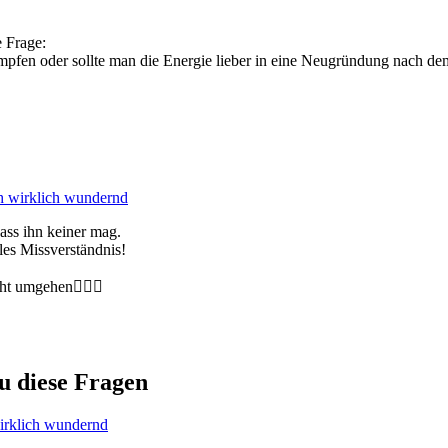
e Frage:
mpfen oder sollte man die Energie lieber in eine Neugründung nach dem
h wirklich wundernd
ass ihn keiner mag.
les Missverständnis!
t umgehen🤷🏼‍♂️
u diese Fragen
irklich wundernd