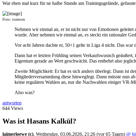
War eben mal kurz für ne halbe Stunde am Trainingsgelände, gefasste
Foto: tomtom
Nehmen wir einmal an, er ist nicht nur von Emotionen geleitet 
wurde. Aber nehmen wir einmal an, es steckt ein rationaler Ge
Vor acht Jahren dachte er, 50+1 gelte in Liga 4 nicht. Das war d
Dann hat er letzten Frühling seinen Verkaufswusnch geäußert,
Eigentum gerade an Wert geschwächt. Das entbehrt also jeglic
Zweite Möglichkeit: Er hat es sich anders überlegt. Dann ist de
Mitgliederversammlung diese hinwegfegt. Dann müsste nun ab s
keine regulären Wahlen an, nur die Nachwahlen einiger VR-Mi
Also was?
antworten
644 Views
Was ist Hasans Kalkül?
laimerloewe (c)
,
Wednesday, 03.06.2026, 21:26
(vor 65 Tagen)
@ hj