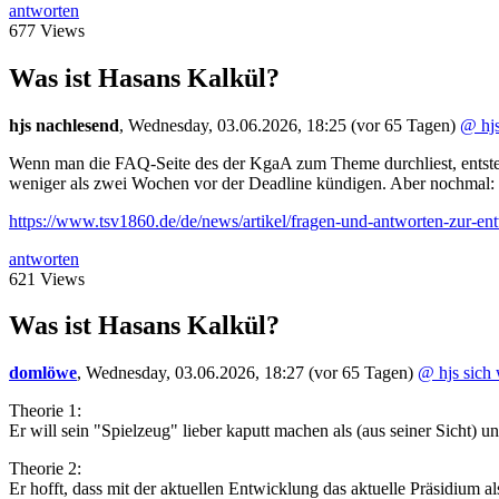
antworten
677 Views
Was ist Hasans Kalkül?
hjs nachlesend
,
Wednesday, 03.06.2026, 18:25
(vor 65 Tagen)
@ hjs
Wenn man die FAQ-Seite des der KgaA zum Theme durchliest, entsteht
weniger als zwei Wochen vor der Deadline kündigen. Aber nochmal:
https://www.tsv1860.de/de/news/artikel/fragen-und-antworten-zur-
antworten
621 Views
Was ist Hasans Kalkül?
domlöwe
,
Wednesday, 03.06.2026, 18:27
(vor 65 Tagen)
@ hjs sich
Theorie 1:
Er will sein "Spielzeug" lieber kaputt machen als (aus seiner Sicht) u
Theorie 2:
Er hofft, dass mit der aktuellen Entwicklung das aktuelle Präsidium al