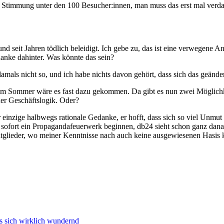
 Stimmung unter den 100 Besucher:innen, man muss das erst mal verdau
und seit Jahren tödlich beleidigt. Ich gebe zu, das ist eine verwegene
danke dahinter. Was könnte das sein?
amals nicht so, und ich habe nichts davon gehört, dass sich das geänder
 im Sommer wäre es fast dazu gekommen. Da gibt es nun zwei Möglichk
her Geschäftslogik. Oder?
r einzige halbwegs rationale Gedanke, er hofft, dass sich so viel Unmu
ofort ein Propagandafeuerwerk beginnen, db24 sieht schon ganz danach 
tglieder, wo meiner Kenntnisse nach auch keine ausgewiesenen Hasis 
s sich wirklich wundernd