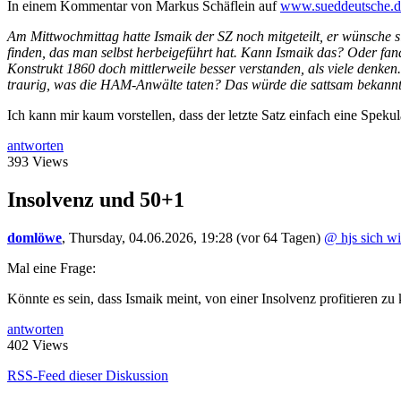
In einem Kommentar von Markus Schäflein auf
www.sueddeutsche.d
Am Mittwochmittag hatte Ismaik der SZ noch mitgeteilt, er wünsche si
finden, das man selbst herbeigeführt hat. Kann Ismaik das? Oder fand
Konstrukt 1860 doch mittlerweile besser verstanden, als viele denke
traurig, was die HAM-Anwälte taten? Das würde die sattsam bekannte
Ich kann mir kaum vorstellen, dass der letzte Satz einfach eine Spekul
antworten
393 Views
Insolvenz und 50+1
domlöwe
,
Thursday, 04.06.2026, 19:28
(vor 64 Tagen)
@ hjs sich w
Mal eine Frage:
Könnte es sein, dass Ismaik meint, von einer Insolvenz profitieren z
antworten
402 Views
RSS-Feed dieser Diskussion