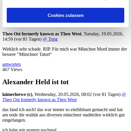
Sie unsere Webseite weiterhin nutzen.
antworten
450 Views
Cookies zulassen
Alexander Held ist tot
Theo Ost formerly known as Theo West
,
Tuesday, 19.05.2026,
14:59
(vor 81 Tagen)
@ Teng
Wirklich sehr schade. RIP. Für mich war München Mord immer der
bessere "Münchner Tatort"
antworten
467 Views
Alexander Held ist tot
laimerloewe (c)
,
Wednesday, 20.05.2026, 08:02
(vor 81 Tagen)
@
Theo Ost formerly known as Theo West
das fand ich auch! das war immer so einfühlsam gemacht und hat
am ende die realität aus diversen münchner stadtteilen wirklich gut
eingefangen.
ich habe mir gestern nochmal