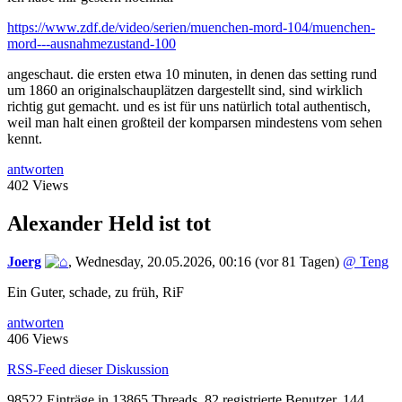
https://www.zdf.de/video/serien/muenchen-mord-104/muenchen-
mord---ausnahmezustand-100
angeschaut. die ersten etwa 10 minuten, in denen das setting rund
um 1860 an originalschauplätzen dargestellt sind, sind wirklich
richtig gut gemacht. und es ist für uns natürlich total authentisch,
weil man halt einen großteil der komparsen mindestens vom sehen
kennt.
antworten
402 Views
Alexander Held ist tot
Joerg
,
Wednesday, 20.05.2026, 00:16
(vor 81 Tagen)
@ Teng
Ein Guter, schade, zu früh, RiF
antworten
406 Views
RSS-Feed dieser Diskussion
98522 Einträge in 13865 Threads, 82 registrierte Benutzer, 144