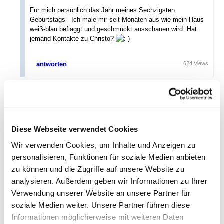
Für mich persönlich das Jahr meines Sechzigsten
Geburtstags - Ich male mir seit Monaten aus wie mein Haus
weiß-blau beflaggt und geschmückt ausschauen wird. Hat
jemand Kontakte zu Christo?
antworten
624 Views
.... 2026....
Amafan
,
Wednesday, 31.12.2025, 19:31
(vor 221 Tagen)
@
buschi
Diese Webseite verwendet Cookies
Christo? Es wird dich betrüben, aber Christo (1935–2020)
und seine Frau Jeanne-Claude (1935–2009) sind beide
Wir verwenden Cookies, um Inhalte und Anzeigen zu
schon gestorben. Du wirst also zum großen Fest selbst
personalisieren, Funktionen für soziale Medien anbieten
verhüllen müssen.
zu können und die Zugriffe auf unsere Website zu
Danke Jörg!
analysieren. Außerdem geben wir Informationen zu Ihrer
Allen Barista auch von mir nur das Beste für 2026.
Verwendung unserer Website an unsere Partner für
Für mich persönlich das Jahr meines Sechzigsten
soziale Medien weiter. Unsere Partner führen diese
Geburtstags - Ich male mir seit Monaten aus wie
Informationen möglicherweise mit weiteren Daten
mein Haus weiß-blau beflaggt und geschmückt