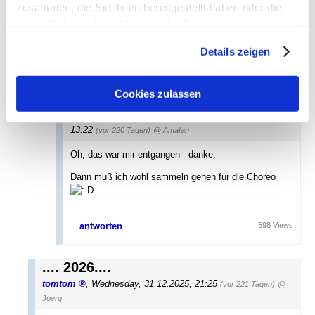
zusammen, die Sie ihnen bereitgestellt haben oder die
ausschauen wird. Hat jemand Kontakte zu Christo?
sie im Rahmen Ihrer Nutzung der Dienste gesammelt
haben. Sie geben Einwilligung zu unseren Cookies, wenn
Details zeigen
Sie unsere Webseite weiterhin nutzen.
antworten
659 Views
Cookies zulassen
.... 2026....
buschi
,
Grünwalder Stadion
,
Thursday, 01.01.2026,
13:22
(vor 220 Tagen)
@ Amafan
Oh, das war mir entgangen - danke.
Dann muß ich wohl sammeln gehen für die Choreo
antworten
598 Views
.... 2026....
tomtom
,
Wednesday, 31.12.2025, 21:25
(vor 221 Tagen)
@
Joerg