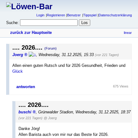
Login
Registrieren
Benutzer
Tippspiel
Datenschutzerklärung
Suche:
zurück zur Hauptseite
linear
.... 2026....
(Forum)
Joerg
,
Wednesday, 31.12.2025, 15:33
(vor 221 Tagen)
Allen einen guten Rutsch und für 2026 Gesundheit, Frieden und
Glück
antworten
675 Views
.... 2026....
buschi
,
Grünwalder Stadion
,
Wednesday, 31.12.2025, 18:37
(vor 221 Tagen)
@ Joerg
Danke Jörg!
Allen Barista auch von mir nur das Beste für 2026.