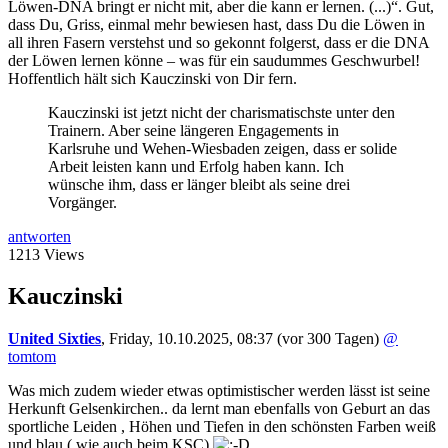
Löwen-DNA bringt er nicht mit, aber die kann er lernen. (...)“. Gut,
dass Du, Griss, einmal mehr bewiesen hast, dass Du die Löwen in
all ihren Fasern verstehst und so gekonnt folgerst, dass er die DNA
der Löwen lernen könne – was für ein saudummes Geschwurbel!
Hoffentlich hält sich Kauczinski von Dir fern.
Kauczinski ist jetzt nicht der charismatischste unter den
Trainern. Aber seine längeren Engagements in
Karlsruhe und Wehen-Wiesbaden zeigen, dass er solide
Arbeit leisten kann und Erfolg haben kann. Ich
wünsche ihm, dass er länger bleibt als seine drei
Vorgänger.
antworten
1213 Views
Kauczinski
United Sixties
,
Friday, 10.10.2025, 08:37
(vor 300 Tagen)
@
tomtom
Was mich zudem wieder etwas optimistischer werden lässt ist seine
Herkunft Gelsenkirchen.. da lernt man ebenfalls von Geburt an das
sportliche Leiden , Höhen und Tiefen in den schönsten Farben weiß
und blau ( wie auch beim KSC)