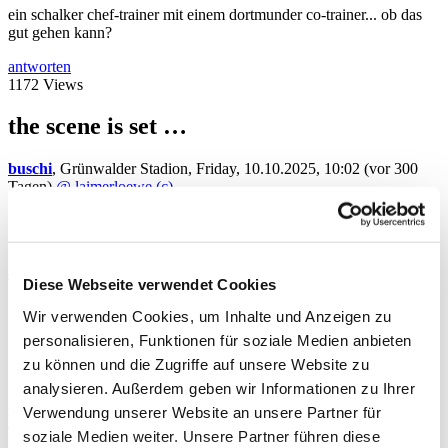
ein schalker chef-trainer mit einem dortmunder co-trainer... ob das
gut gehen kann?
antworten
1172 Views
the scene is set …
buschi
,
Grünwalder Stadion
,
Friday, 10.10.2025, 10:02
(vor 300
Tagen)
@ laimerloewe (c)
Passt auch: Werner Lorant hat ja sowohl für Dortmund als auch für
Schalke gespielt
antworten
Diese Webseite verwendet Cookies
1169 Views
Wir verwenden Cookies, um Inhalte und Anzeigen zu
Ich find dieses Interview hier ziemlich
personalisieren, Funktionen für soziale Medien anbieten
cool
zu können und die Zugriffe auf unsere Website zu
analysieren. Außerdem geben wir Informationen zu Ihrer
Kraiburger
,
Friday, 10.10.2025, 09:58
(vor 300 Tagen)
@
Verwendung unserer Website an unsere Partner für
laimerloewe (c)
soziale Medien weiter. Unsere Partner führen diese