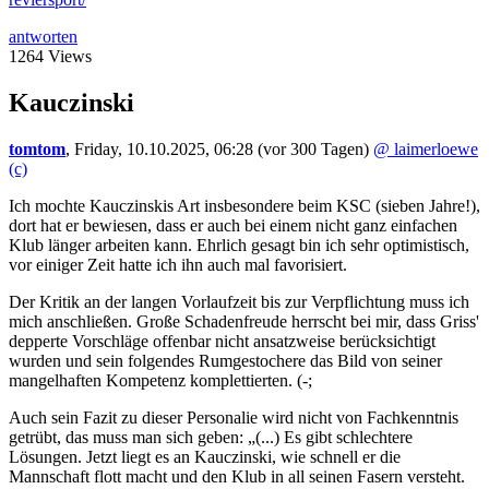
antworten
1264 Views
Kauczinski
tomtom
,
Friday, 10.10.2025, 06:28
(vor 300 Tagen)
@ laimerloewe
(c)
Ich mochte Kauczinskis Art insbesondere beim KSC (sieben Jahre!),
dort hat er bewiesen, dass er auch bei einem nicht ganz einfachen
Klub länger arbeiten kann. Ehrlich gesagt bin ich sehr optimistisch,
vor einiger Zeit hatte ich ihn auch mal favorisiert.
Der Kritik an der langen Vorlaufzeit bis zur Verpflichtung muss ich
mich anschließen. Große Schadenfreude herrscht bei mir, dass Griss'
depperte Vorschläge offenbar nicht ansatzweise berücksichtigt
wurden und sein folgendes Rumgestochere das Bild von seiner
mangelhaften Kompetenz komplettierten. (-;
Auch sein Fazit zu dieser Personalie wird nicht von Fachkenntnis
getrübt, das muss man sich geben: „(...) Es gibt schlechtere
Lösungen. Jetzt liegt es an Kauczinski, wie schnell er die
Mannschaft flott macht und den Klub in all seinen Fasern versteht.