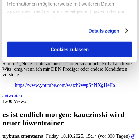
https://www.youtube.com/watch?v=pSnNXgHeIIo
Informationen möglicherweise mit weiteren Daten
zusammen, die Sie ihnen bereitgestellt haben oder die
antworten
1264 Views
sie im Rahmen Ihrer Nutzung der Dienste gesammelt
haben. Sie geben Einwilligung zu unseren Cookies, wenn
Ich find dieses Interview hier ziemlich
Details zeigen
Sie unsere Webseite weiterhin nutzen.
cool
Cookies zulassen
tomtom
,
Friday, 10.10.2025, 10:39
(vor 300 Tagen)
@ Kraiburger
Stimmt! „Nette Leute zuhause ...“ oder so ähnlich. Er hat auch viel
Witz, omg wenn ich mir DEN Prediger oder andere Kandidaten
vorstelle.
https://www.youtube.com/watch?v=pSnNXgHeIIo
antworten
1200 Views
es ist endlich morgen: kauczinski wird
neuer löwentrainer
trybuna cmentarna
,
Friday, 10.10.2025, 15:14
(vor 300 Tagen)
@