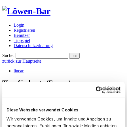
Login
Registrieren
Benutzer
Tippspiel
Datenschutzerklärung
Suche:
zurück zur Hauptseite
linear
Tipp für heute
(Forum)
hjs tip of the hat
,
Saturday, 23.08.2025, 10:26
(vor 349 Tagen)
0-2, also wir siegen.
Diese Webseite verwendet Cookies
antworten
Wir verwenden Cookies, um Inhalte und Anzeigen zu
625 Views
personalisieren, Funktionen für soziale Medien anbieten