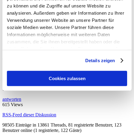
Tipp für heute
zu können und die Zugriffe auf unsere Website zu
analysieren. Außerdem geben wir Informationen zu Ihrer
Zausl
,
Saturday, 23.08.2025, 12:17
(vor 349 Tagen)
@ hjs tip of the
Verwendung unserer Website an unsere Partner für
hat
soziale Medien weiter. Unsere Partner führen diese
0:4
Informationen möglicherweise mit weiteren Daten
zusammen, die Sie ihnen bereitgestellt haben oder die
antworten
598 Views
sie im Rahmen Ihrer Nutzung der Dienste gesammelt
haben. Sie geben Einwilligung zu unseren Cookies, wenn
Tipp für heute
Details zeigen
Sie unsere Webseite weiterhin nutzen.
tomtom
,
Saturday, 23.08.2025, 13:03
(vor 349 Tagen)
@ hjs tip of
Cookies zulassen
the hat
1:1
antworten
615 Views
RSS-Feed dieser Diskussion
98505 Einträge in 13861 Threads, 81 registrierte Benutzer, 123
Benutzer online (1 registrierte, 122 Gäste)