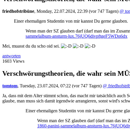
friedhofstribüne
,
Monday, 22.07.2024, 22:39
(vor 747 Tagen)
@ to
Einer ehemaligen Studentin von mir kannst Du gerne glauben.
Wenn man der SZ glauben darf (darf man das im Zusamm
sammelalbum-ansturm-lux.76jUQ6divpftgeF5WDn6dx
Mei, muasst du du scho oid sei.
antworten
1603 Views
Verschwörungstheorien, die wahr sein M
tomtom
,
Tuesday, 23.07.2024, 07:22
(vor 747 Tagen)
@ friedhofstri
Ja, dass mit dem Alter stimmt schon, das macht mir tatsächlich auch So
glaube, man muss sich damit irgendwie arrangieren, sonst wird's schw
Einer ehemaligen Studentin von mir kannst Du gerne gla
Wenn man der SZ glauben darf (darf man das im 
1860-panini-sammelalbum-ansturm-lux.76jUQ6