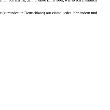
tin von mir ist, dann merkte ich wieder, wie alt ich eigentlich
lter (zumindest in Deutschland) nur einmal jedes Jahr ändern und