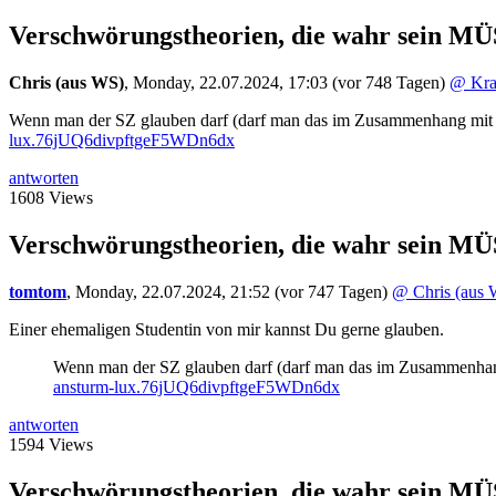
Verschwörungstheorien, die wahr sein M
Chris (aus WS)
,
Monday, 22.07.2024, 17:03
(vor 748 Tagen)
@ Kra
Wenn man der SZ glauben darf (darf man das im Zusammenhang mit d
lux.76jUQ6divpftgeF5WDn6dx
antworten
1608 Views
Verschwörungstheorien, die wahr sein M
tomtom
,
Monday, 22.07.2024, 21:52
(vor 747 Tagen)
@ Chris (aus
Einer ehemaligen Studentin von mir kannst Du gerne glauben.
Wenn man der SZ glauben darf (darf man das im Zusammenhang
ansturm-lux.76jUQ6divpftgeF5WDn6dx
antworten
1594 Views
Verschwörungstheorien, die wahr sein M