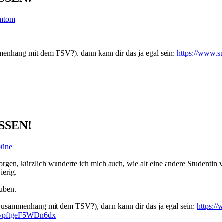
mtom
enhang mit dem TSV?), dann kann dir das ja egal sein:
https://www.s
ÜSSEN!
büne
rgen, kürzlich wunderte ich mich auch, wie alt eine andere Studentin vo
ierig.
uben.
Zusammenhang mit dem TSV?), dann kann dir das ja egal sein:
https:/
divpftgeF5WDn6dx