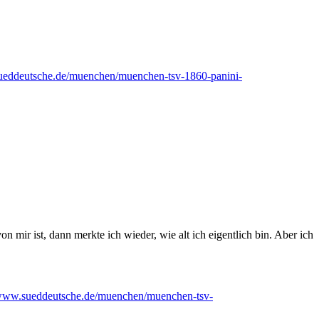
ueddeutsche.de/muenchen/muenchen-tsv-1860-panini-
n mir ist, dann merkte ich wieder, wie alt ich eigentlich bin. Aber ich
/www.sueddeutsche.de/muenchen/muenchen-tsv-