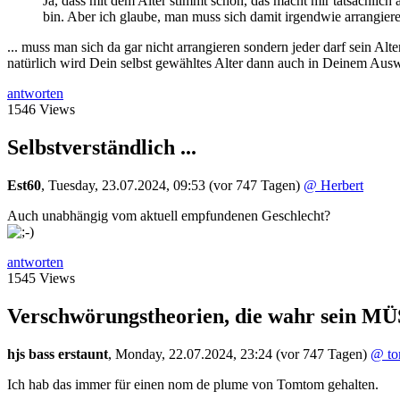
Ja, dass mit dem Alter stimmt schon, das macht mir tatsächlich 
bin. Aber ich glaube, man muss sich damit irgendwie arrangiere
... muss man sich da gar nicht arrangieren sondern jeder darf sein Alt
natürlich wird Dein selbst gewähltes Alter dann auch in Deinem Ausw
antworten
1546 Views
Selbstverständlich ...
Est60
,
Tuesday, 23.07.2024, 09:53
(vor 747 Tagen)
@ Herbert
Auch unabhängig vom aktuell empfundenen Geschlecht?
antworten
1545 Views
Verschwörungstheorien, die wahr sein M
hjs bass erstaunt
,
Monday, 22.07.2024, 23:24
(vor 747 Tagen)
@ t
Ich hab das immer für einen nom de plume von Tomtom gehalten.