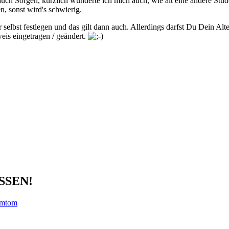
auch Sorgen, kürzlich wunderte ich mich auch, wie alt eine andere Studen
n, sonst wird's schwierig.
er selbst festlegen und das gilt dann auch. Allerdings darfst Du Dein A
eis eingetragen / geändert.
ÜSSEN!
omtom