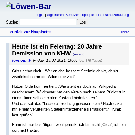
Login
Registrieren
Benutzer
Tippspiel
Datenschutzerklärung
Suche:
zurück zur Hauptseite
linear
Heute ist ein Feiertag: 20 Jahre
Demission von KHW
(Forum)
tomtom
,
Friday, 15.03.2024, 10:06
(vor 875 Tagen)
Griss schwurbelt: „Wer an das bessere Sechzig denkt, denkt
zweifelsohne an die Wildmoser-Zeit“.
Nutzer Oida kommentiert: „Wie steht es doch auf Wikipedia
geschrieben: "Wildmoser hat den Verein nach seinem Rücktritt in
einem finanziell desolaten Zustand hinterlassen."
Und das soll das "bessere" Sechzig gewesen sein? Noch dazu
mit einem verurteilten Steuerhinterzieher als Präsident? Trump
läst grüßen“.
Kann ich nur bestätigen, wohlgemerkt ich bin nicht „Oida“, ich bin
dort nicht aktiv.