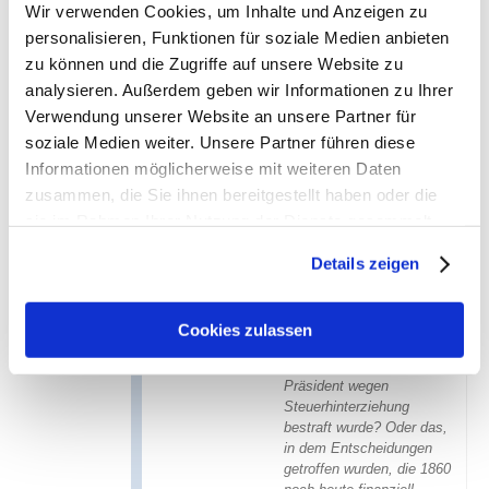
Wir verwenden Cookies, um Inhalte und Anzeigen zu
Tagen)
@ "Swiss Lion" Dani (c)
personalisieren, Funktionen für soziale Medien anbieten
Fred means Thread. (-; Wobei der menschliche
zu können und die Zugriffe auf unsere Website zu
Fred
bestimmt nicht der Letzte war, der sich
analysieren. Außerdem geben wir Informationen zu Ihrer
damals über den Abgang von KHW freute. (-;
Verwendung unserer Website an unsere Partner für
Diesen Fred sollte man einrahmen,
soziale Medien weiter. Unsere Partner führen diese
damit ist alles gesagt!
Informationen möglicherweise mit weiteren Daten
zusammen, die Sie ihnen bereitgestellt haben oder die
Nur, weil er hier als erstes von der
sie im Rahmen Ihrer Nutzung der Dienste gesammelt
Verhaftung Wildmosers geschrieben hat?
haben. Sie geben Einwilligung zu unseren Cookies, wenn
Details zeigen
Hätte da einige Fragen:
Sie unsere Webseite weiterhin nutzen.
Ob das bessere Sechzig
das war, in dem Spieler auf
Cookies zulassen
Pump gekauft wurden?
Oder das, bei dem der
Präsident wegen
Steuerhinterziehung
bestraft wurde? Oder das,
in dem Entscheidungen
getroffen wurden, die 1860