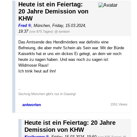
Heute ist ein Feiertag:
20 Jahre Demission von
KHW
Fred
,
München
,
Friday, 15.03.2024,
19:37
(vor 875 Tagen)
@ tomtom
Das Amtsende des Hendlmörders war definitiv eine
Befreiung, die aber mehr Schein als Sein war. Mit der Bürde
Kaiserklo hat er uns ein dickes Ei gelegt, an dem wir noch
heute zu nagen haben. Und was noch zu sagen ist:
Wildmoser Raus!
Ich trink heut auf ihn!
--
Sechzig München gibt's nur in Giasing!
antworten
1551 Views
Heute ist ein Feiertag: 20 Jahre
Demission von KHW
Kraiburger
,
Friday, 15.03.2024, 19:50