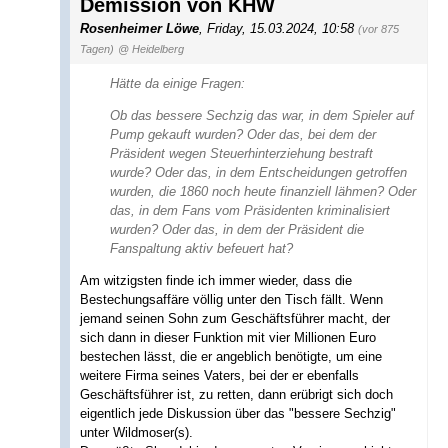
Demission von KHW
Rosenheimer Löwe
,
Friday, 15.03.2024, 10:58
(vor 875
Tagen)
@ Heidelberg
Hätte da einige Fragen:
Ob das bessere Sechzig das war, in dem Spieler auf
Pump gekauft wurden? Oder das, bei dem der
Präsident wegen Steuerhinterziehung bestraft
wurde? Oder das, in dem Entscheidungen getroffen
wurden, die 1860 noch heute finanziell lähmen? Oder
das, in dem Fans vom Präsidenten kriminalisiert
wurden? Oder das, in dem der Präsident die
Fanspaltung aktiv befeuert hat?
Am witzigsten finde ich immer wieder, dass die
Bestechungsaffäre völlig unter den Tisch fällt. Wenn
jemand seinen Sohn zum Geschäftsführer macht, der
sich dann in dieser Funktion mit vier Millionen Euro
bestechen lässt, die er angeblich benötigte, um eine
weitere Firma seines Vaters, bei der er ebenfalls
Geschäftsführer ist, zu retten, dann erübrigt sich doch
eigentlich jede Diskussion über das "bessere Sechzig"
unter Wildmoser(s).