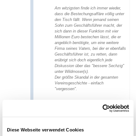
Am witzigsten finde ich immer wieder,
dass die Bestechungsaffäre völlig unter
den Tisch fällt. Wenn jemand seinen
Sohn zum Geschäftsführer macht, der
sich dann in dieser Funktion mit vier
Millionen Euro bestechen lässt, die er
angeblich benötigte, um eine weitere
Firma seines Vaters, bei der er ebenfalls
Geschäftsführer ist, zu retten, dann
erübrigt sich doch eigentlich jede
Diskussion über das "bessere Sechzig"
unter Wildmoser(s).
Der größte Skandal in der gesamten
Vereinsgeschichte - einfach
"vergessen".
antworten
1563 Views
Heute ist ein Feiertag: 20
Jahre Demission von KHW
Diese Webseite verwendet Cookies
tomtom
,
Friday, 15.03.2024, 12:30
(vor 875