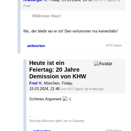
(vor 875 Tagen)
@
Fred
Wildmoser Raus!
Nix, der bleibt wo er ist! Den exhuminier ma keinesfalls!
antworten
1570 Views
Heute ist ein
Feiertag: 20 Jahre
Demission von KHW
Fred
,
München
,
Friday,
15.03.2024, 21:46
(vor 875 Tagen)
@ Kraiburger
Schönes Argument
--
Sechzig München gibt's nur in Giasing!
1509 Views