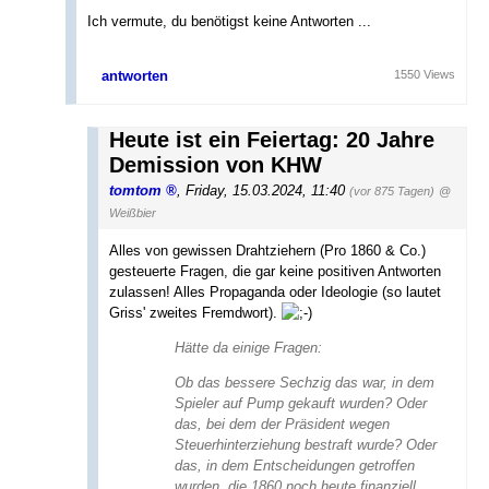
Ich vermute, du benötigst keine Antworten ...
antworten
1550 Views
Heute ist ein Feiertag: 20 Jahre
Demission von KHW
tomtom
,
Friday, 15.03.2024, 11:40
(vor 875 Tagen)
@
Weißbier
Alles von gewissen Drahtziehern (Pro 1860 & Co.)
gesteuerte Fragen, die gar keine positiven Antworten
zulassen! Alles Propaganda oder Ideologie (so lautet
Griss' zweites Fremdwort).
Hätte da einige Fragen:
Ob das bessere Sechzig das war, in dem
Spieler auf Pump gekauft wurden? Oder
das, bei dem der Präsident wegen
Steuerhinterziehung bestraft wurde? Oder
das, in dem Entscheidungen getroffen
wurden, die 1860 noch heute finanziell