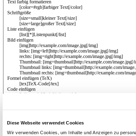
Text farbig formatieren
[color=#rgb]farbiger Text[/color]
Schriftgröße
[size=small]kleiner Text[/size]
[size=large]großer Text[/size]
Liste einfügen
[list][*]Listenpunkt[/list]
Bild einfügen
[img]http://example.com/image.jpg[/img]
links: [img=left]http://example.com/image.jpg[/img]
rechts: [img=right]http://example.com/image.jpg[/img]
Thumbnail: [img=thumbnail]http://example.com/image.jpg[/
Thumbnail links: [img=thumbnail]http://example.com/image.
Thumbnail rechts: [img=thumbnail]http://example.com/image
Formel einfügen (TeX)
[tex]TeX-Code[/tex]
Code einfügen
[inlinecode]Code[/inlinecode]
[code]Code[/code]
[code=css]Code[/code]
[code=html]Code[/code]
[code=javascript]Code[/code]
[code=perl]Code[/code]
Diese Webseite verwendet Cookies
[code=php]Code[/code]
Wir verwenden Cookies, um Inhalte und Anzeigen zu personal
[code=sql]Code[/code]