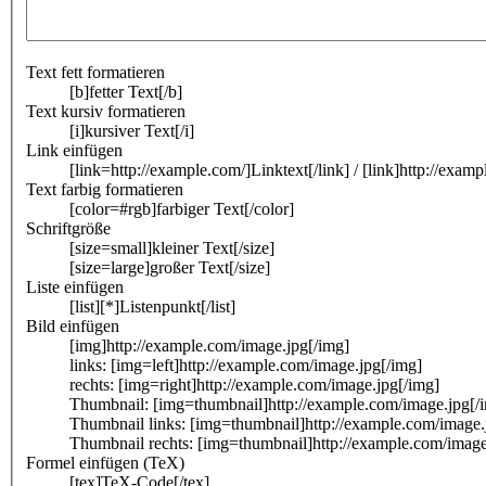
Text fett formatieren
[b]fetter Text[/b]
Text kursiv formatieren
[i]kursiver Text[/i]
Link einfügen
[link=http://example.com/]Linktext[/link] / [link]http://examp
Text farbig formatieren
[color=#rgb]farbiger Text[/color]
Schriftgröße
[size=small]kleiner Text[/size]
[size=large]großer Text[/size]
Liste einfügen
[list][*]Listenpunkt[/list]
Bild einfügen
[img]http://example.com/image.jpg[/img]
links: [img=left]http://example.com/image.jpg[/img]
rechts: [img=right]http://example.com/image.jpg[/img]
Thumbnail: [img=thumbnail]http://example.com/image.jpg[/
Thumbnail links: [img=thumbnail]http://example.com/image.
Thumbnail rechts: [img=thumbnail]http://example.com/image
Formel einfügen (TeX)
[tex]TeX-Code[/tex]