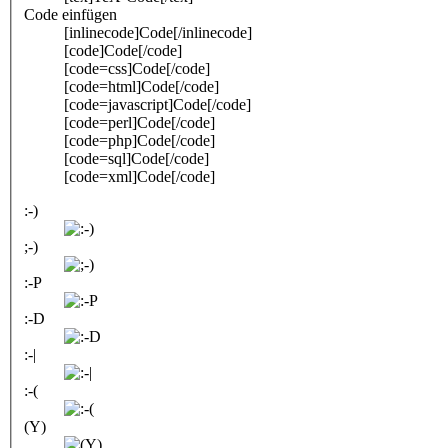
Code einfügen
[inlinecode]Code[/inlinecode]
[code]Code[/code]
[code=css]Code[/code]
[code=html]Code[/code]
[code=javascript]Code[/code]
[code=perl]Code[/code]
[code=php]Code[/code]
[code=sql]Code[/code]
[code=xml]Code[/code]
:-)
;-)
:-P
:-D
:-|
:-(
(Y)