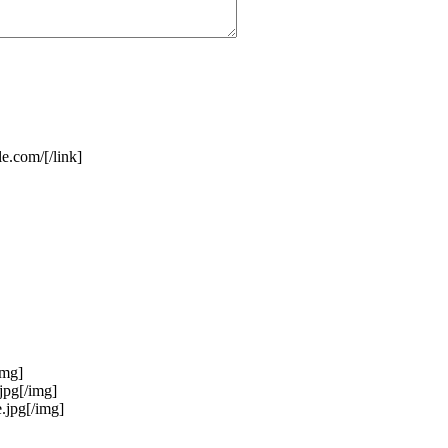
le.com/[/link]
img]
jpg[/img]
.jpg[/img]