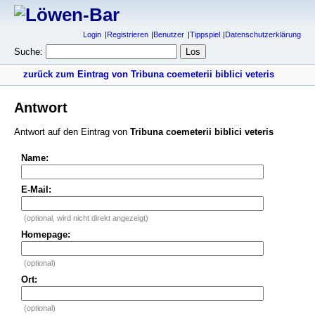
Login
Registrieren
Benutzer
Tippspiel
Datenschutzerklärung
Suche:
zurück zum Eintrag von Tribuna coemeterii biblici veteris
Antwort
Antwort auf den Eintrag von
Tribuna coemeterii biblici veteris
Name:
E-Mail:
(optional, wird nicht direkt angezeigt)
Homepage:
(optional)
Ort:
(optional)