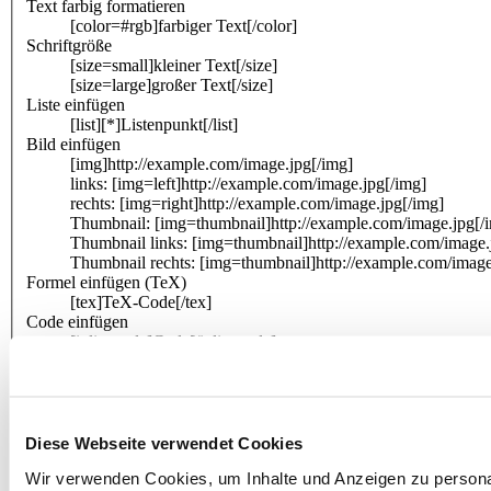
Text farbig formatieren
[color=#rgb]farbiger Text[/color]
Schriftgröße
[size=small]kleiner Text[/size]
[size=large]großer Text[/size]
Liste einfügen
[list][*]Listenpunkt[/list]
Bild einfügen
[img]http://example.com/image.jpg[/img]
links: [img=left]http://example.com/image.jpg[/img]
rechts: [img=right]http://example.com/image.jpg[/img]
Thumbnail: [img=thumbnail]http://example.com/image.jpg[/
Thumbnail links: [img=thumbnail]http://example.com/image.
Thumbnail rechts: [img=thumbnail]http://example.com/image
Formel einfügen (TeX)
[tex]TeX-Code[/tex]
Code einfügen
[inlinecode]Code[/inlinecode]
[code]Code[/code]
[code=css]Code[/code]
[code=html]Code[/code]
[code=javascript]Code[/code]
[code=perl]Code[/code]
Diese Webseite verwendet Cookies
[code=php]Code[/code]
Wir verwenden Cookies, um Inhalte und Anzeigen zu personal
[code=sql]Code[/code]