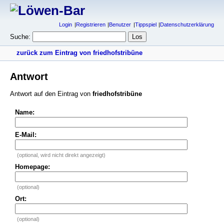
Login
Registrieren
Benutzer
Tippspiel
Datenschutzerklärung
Suche:
zurück zum Eintrag von friedhofstribüne
Antwort
Antwort auf den Eintrag von
friedhofstribüne
Name:
E-Mail:
(optional, wird nicht direkt angezeigt)
Homepage:
(optional)
Ort:
(optional)