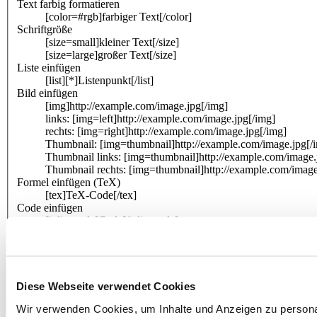
Text farbig formatieren
[color=#rgb]farbiger Text[/color]
Schriftgröße
[size=small]kleiner Text[/size]
[size=large]großer Text[/size]
Liste einfügen
[list][*]Listenpunkt[/list]
Bild einfügen
[img]http://example.com/image.jpg[/img]
links: [img=left]http://example.com/image.jpg[/img]
rechts: [img=right]http://example.com/image.jpg[/img]
Thumbnail: [img=thumbnail]http://example.com/image.jpg[/
Thumbnail links: [img=thumbnail]http://example.com/image.
Thumbnail rechts: [img=thumbnail]http://example.com/image
Formel einfügen (TeX)
[tex]TeX-Code[/tex]
Code einfügen
[inlinecode]Code[/inlinecode]
[code]Code[/code]
[code=css]Code[/code]
[code=html]Code[/code]
[code=javascript]Code[/code]
[code=perl]Code[/code]
Diese Webseite verwendet Cookies
[code=php]Code[/code]
Wir verwenden Cookies, um Inhalte und Anzeigen zu personal
[code=sql]Code[/code]