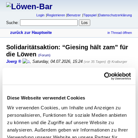
Login
Registrieren
Benutzer
Tippspiel
Datenschutzerklärung
Suche:
zurück zur Hauptseite
in Thread öffnen
Solidaritätsaktion: “Giesing hält zam” für
die Löwen
(Forum)
Joerg
,
Saturday, 04.07.2026, 15:24
(vor 35 Tagen)
@ Kraiburger
Endlich kann ich mein jahrelanges Training mal sinnvoll für den
TSV 1860 München einsetzen!
Wir kämpfen für die Löwen. Mit voller Kraft. Ohne Gnade. Bis
zum Umfallen!
Diese Webseite verwendet Cookies
Sauber, aber das Umfallen darfst du weglassen 😉
Wir verwenden Cookies, um Inhalte und Anzeigen zu
personalisieren, Funktionen für soziale Medien anbieten
antworten
497 Views
zu können und die Zugriffe auf unsere Website zu
analysieren. Außerdem geben wir Informationen zu Ihrer
gesamter Thread:
RSS-Feed dieser Diskussion
Verwendung unserer Website an unsere Partner für