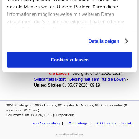
soziale Medien weiter. Unsere Partner führen diese
Solidaritätsaktion: “Giesing hält zam” für die Löwen
-
Mein
Informationen möglicherweise mit weiteren Daten
Verein
,
03.07.2026, 17:06
Solidaritätsaktion: “Giesing hält zam” für die Löwen
-
zusammen, die Sie ihnen bereitgestellt haben oder die
Maradona
,
03.07.2026, 20:21
sie im Rahmen Ihrer Nutzung der Dienste gesammelt
Solidaritätsaktion: “Giesing hält zam” für die Löwen
-
haben. Sie geben Einwilligung zu unseren Cookies, wenn
Amafan
,
04.07.2026, 08:52
Details zeigen
Sie unsere Webseite weiterhin nutzen.
Solidaritätsaktion: “Giesing hält zam” für die Löwen
-
Maradona
,
04.07.2026, 10:12
Solidaritätsaktion: “Giesing hält zam” für die
Cookies zulassen
Löwen
-
Kraiburger
,
04.07.2026, 13:10
Solidaritätsaktion: “Giesing hält zam” für
die Löwen
-
Joerg
,
04.07.2026, 15:24
Solidaritätsaktion: “Giesing hält zam” für die Löwen
-
United Sixties
,
05.07.2026, 09:19
98519 Einträge in 13865 Threads, 82 registrierte Benutzer, 81 Benutzer online (0
registrierte, 81 Gäste)
Forumszeit: 08.08.2026, 15:52 (Europe/Berlin)
zum Seitenanfang
RSS Einträge
RSS Threads
Kontakt
powered by my little forum