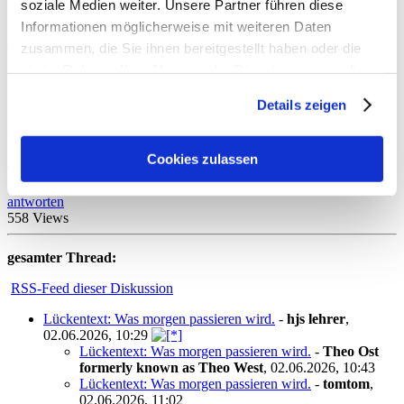
soziale Medien weiter. Unsere Partner führen diese
Am Ende wird fröhlich (9) __
"Ooolli Griss - Du bist ein
Informationen möglicherweise mit weiteren Daten
Luftballon... Ooolli Griss - Du bist ein Luftballon!"
__ angestimmt.
Griss schreibt von einer Verlängerung des vereinspolitischen Elends
zusammen, die Sie ihnen bereitgestellt haben oder die
und braust auf seinem E-Roller davon (das Auto wurde um 13:30
sie im Rahmen Ihrer Nutzung der Dienste gesammelt
Uhr abgeschleppt).
haben. Sie geben Einwilligung zu unseren Cookies, wenn
Details zeigen
Ein gewisser Romirei schreibt in der Bar, niemand hätte irgendeine
Sie unsere Webseite weiterhin nutzen.
Ahnung davon, (10) __
wie lustig es heute am Löwenstüberl
war
___.
Cookies zulassen
The End.
antworten
558 Views
gesamter Thread:
RSS-Feed dieser Diskussion
Lückentext: Was morgen passieren wird.
-
hjs lehrer
,
02.06.2026, 10:29
Lückentext: Was morgen passieren wird.
-
Theo Ost
formerly known as Theo West
,
02.06.2026, 10:43
Lückentext: Was morgen passieren wird.
-
tomtom
,
02.06.2026, 11:02