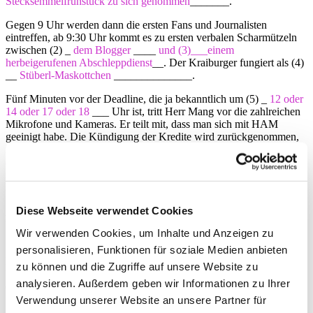
Stecksemmelfrühstück zu sich genommen
_______.
Gegen 9 Uhr werden dann die ersten Fans und Journalisten
eintreffen, ab 9:30 Uhr kommt es zu ersten verbalen Scharmützeln
zwischen (2) _
dem Blogger
____
und (3)___einem
herbeigerufenen Abschleppdienst
__. Der Kraiburger fungiert als (4)
__
Stüberl-Maskottchen
______________.
Fünf Minuten vor der Deadline, die ja bekanntlich um (5) _
12 oder
14 oder 17 oder 18
___ Uhr ist, tritt Herr Mang vor die zahlreichen
Mikrofone und Kameras. Er teilt mit, dass man sich mit HAM
geeinigt habe. Die Kündigung der Kredite wird zurückgenommen,
im Gegenzug verpflichtet sich der Verein, (6) _____
das Scheichlied
als offizielle Vereinshymne künftig bei jedem Spiel und offiziellen
Anlass zu intonieren
___.
Hasan werde zur Mitgliederversammlung kommen und allen
Sympathisanten (7) _
ein Lego-Titanic-Set
__ spendieren.
Diese Webseite verwendet Cookies
Außerdem habe man nach dem Sohn von Phil Collins nun auch den
Neffen von Peter Gabriel verpflichtet, um sich im uralten Genesis-
Wir verwenden Cookies, um Inhalte und Anzeigen zu
Streit nicht einseitig zu verhalten.
personalisieren, Funktionen für soziale Medien anbieten
Danach wird Mr Herbert das Ganze aus Sicht der HAM
zu können und die Zugriffe auf unsere Website zu
kommentieren. Es sei nicht um eine Erpressung gegangen, sondern
analysieren. Außerdem geben wir Informationen zu Ihrer
darum, (8) __
zu testen, ob der Facebook-Account vom Hasan noch
funktioniert
_____.
Verwendung unserer Website an unsere Partner für